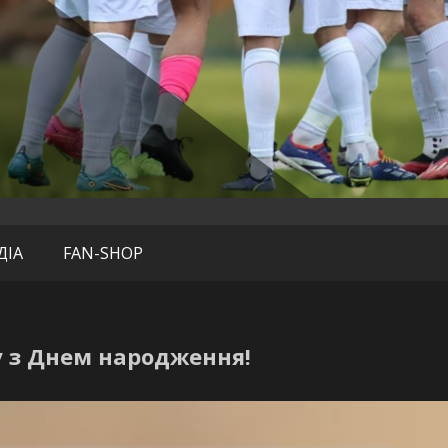
нгофф» (Дених
ДІА
FAN-SHOP
 з Днем народження!