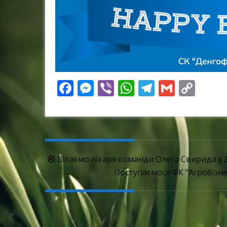
Facebook
Messenger
Viber
WhatsApp
Telegram
Gmail
Cop
Link
Навігація
Вітаємо лікаря команди Олега Свирида з
по
Поступаємося ФК “Агробізнес
запису