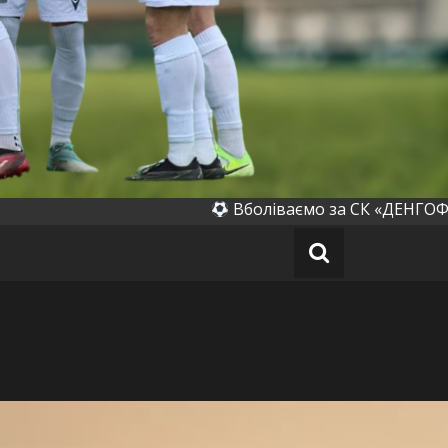
івка)
Вболіваємо за СК «ДЕНГОФФ» (Ден