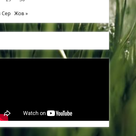
« Сер
Жов »
Наші спонсори та партнери: