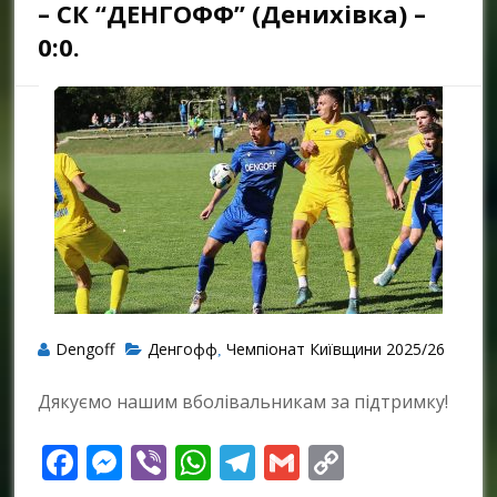
– СК “ДЕНГОФФ” (Денихівка) –
0:0.
Dengoff
Денгофф
Чемпіонат Київщини 2025/26
,
Дякуємо нашим вболівальникам за підтримку!
Facebook
Messenger
Viber
WhatsApp
Telegram
Gmail
Copy