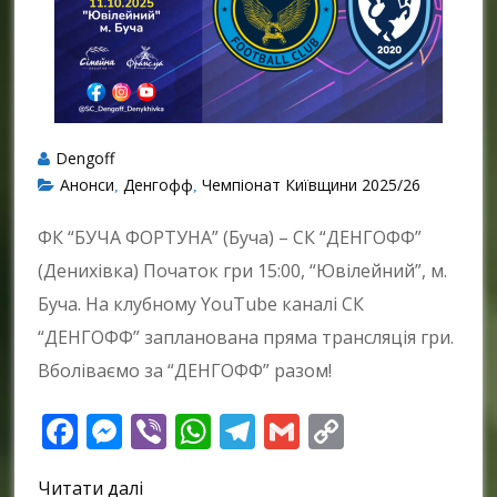
Dengoff
Анонси
Денгофф
Чемпіонат Київщини 2025/26
,
,
ФК “БУЧА ФОРТУНА” (Буча) – СК “ДЕНГОФФ”
(Денихівка) Початок гри 15:00, “Ювілейний”, м.
Буча. На клубному YouTube каналі СК
“ДЕНГОФФ” запланована пряма трансляція гри.
Вболіваємо за “ДЕНГОФФ” разом!
Facebook
Messenger
Viber
WhatsApp
Telegram
Gmail
Copy
Link
Читати далі