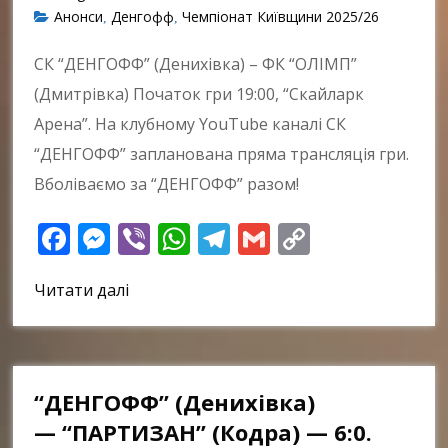
Анонси
Денгофф
Чемпіонат Київщини 2025/26
,
,
СК “ДЕНГОФФ” (Денихівка) – ФК “ОЛІМП”
(Дмитрівка) Початок гри 19:00, “Скайларк
Арена”. На клубному YouTube каналі СК
“ДЕНГОФФ” запланована пряма трансляція гри.
Вболіваємо за “ДЕНГОФФ” разом!
Facebook
Messenger
Viber
WhatsApp
Telegram
Gmail
Copy
Link
Читати далі
“ДЕНГОФФ” (Денихівка)
— “ПАРТИЗАН” (Кодра) — 6:0.