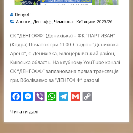
Dengoff
Анонси
Денгофф
Чемпіонат Київщини 2025/26
,
,
СК “ДЕНГОФФ” (Денихівка) – ФК “ПАРТИЗАН”
(Кодра) Початок гри 11:00. Стадіон “Денихівка
Арена”, с. Денихівка, Білоцерківський район,
Київська область. На клубному YouTube каналі
СК “ДЕНГОФФ” запланована пряма трансляція
гри. Вболіваємо за “ДЕНГОФФ” разом!
Facebook
Messenger
Viber
WhatsApp
Telegram
Gmail
Copy
Link
Читати далі