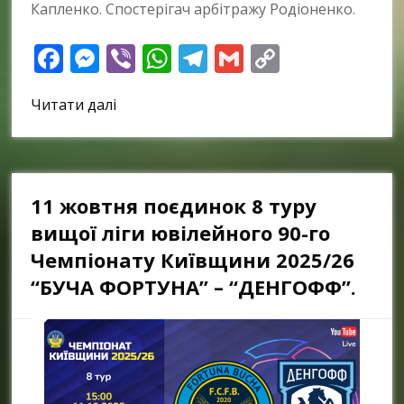
Капленко. Спостерігач арбітражу Родіоненко.
Facebook
Messenger
Viber
WhatsApp
Telegram
Gmail
Copy
Link
Читати далі
11 жовтня поєдинок 8 туру
вищої ліги ювілейного 90-го
Чемпіонату Київщини 2025/26
“БУЧА ФОРТУНА” – “ДЕНГОФФ”.