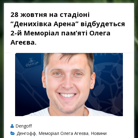
28 жовтня на стадіоні
“Денихівка Арена” відбудеться
2-й Меморіал пам’яті Олега
Агеєва.
Dengoff
Денгофф
Меморіал Олега Агеєва
Новини
,
,