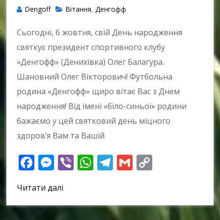
Dengoff
Вітання
Денгофф
,
Сьогодні, 6 жовтня, свій День народження
святкує президент спортивного клубу
«Денгофф» (Денихівка) Олег Балагура.
Шановний Олег Вікторович! Футбольна
родина «Денгофф» щиро вітає Вас з Днем
народження! Від імені «біло-синьої» родини
бажаємо у цей святковий день міцного
здоров’я Вам та Вашій
Facebook
Messenger
Viber
WhatsApp
Telegram
Gmail
Copy
Link
Читати далі