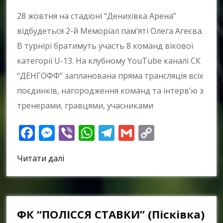
28 жовтня на стадіоні “Денихівка Арена”
відбудеться 2-й Меморіал пам’яті Олега Агеєва.
В турнірі братимуть участь 8 команд вікової
категорії U-13. На клубному YouTube каналі СК
“ДЕНГОФФ” запланована пряма трансляція всіх
поєдинків, нагородження команд та інтерв’ю з
тренерами, гравцями, учасниками
Facebook
Messenger
Viber
WhatsApp
Telegram
Gmail
Copy
Link
Читати далі
ФК “ПОЛІССЯ СТАВКИ” (Пісківка)