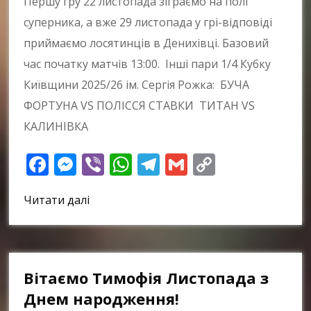
Першу гру 22 листопада зіграємо на полі
суперника, а вже 29 листопада у грі-відповіді
приймаємо лосятинців в Денихівці. Базовий
час початку матчів 13:00. Інші пари 1/4 Кубку
Київщини 2025/26 ім. Сергія Рожка: БУЧА
ФОРТУНА VS ПОЛІССЯ СТАВКИ ТИТАН VS
КАЛИНІВКА
Facebook
Messenger
Viber
WhatsApp
Telegram
Gmail
Copy
Link
Читати далі
Вітаємо Тимофія Листопада з
Днем народження!