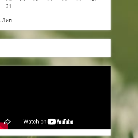
31
« Лип
Наші спонсори та партнери: