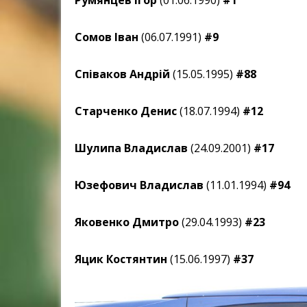
Румянцев Ігор
(01.06.1990)
#1
Сомов Іван
(06.07.1991)
#9
Співаков Андрій
(15.05.1995)
#88
Старченко Денис
(18.07.1994)
#12
Шулипа Владислав
(24.09.2001)
#17
Юзефович Владислав
(11.01.1994)
#94
Яковенко Дмитро
(29.04.1993)
#23
Яцик Костянтин
(15.06.1997)
#37