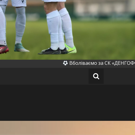
івка)
Вболіваємо за СК «ДЕНГОФФ» (Денихі