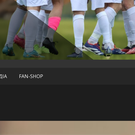
нгофф» (Дених
ДІА
FAN-SHOP