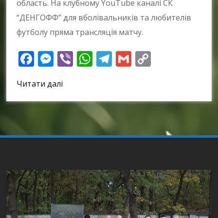
область. На клубному YouTube каналі СК
“ДЕНГОФФ” для вболівальників та любителів
футболу пряма трансляція матчу.
Facebook
Messenger
Viber
WhatsApp
Telegram
Gmail
Copy
Link
Читати далі