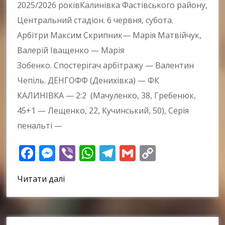
2025/2026 роківКалинівка Фастівського району,
Центральний стадіон. 6 червня, субота.
Арбітри Максим Скрипник— Марія Матвійчук,
Валерій Іващенко — Марія
Зобенко. Спостерігач арбітражу — Валентин
Чепіль. ДЕНГОФФ (Денихівка) — ФК
КАЛИНІВКА — 2:2 (Мачуленко, 38, Гребенюк,
45+1 — Лещенко, 22, Кучинський, 50), Серія
пенальті —
Facebook
Messenger
Viber
WhatsApp
Telegram
Gmail
Copy
Link
Читати далі