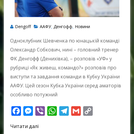
Dengoff
ААФУ
Денгофф
Новини
,
,
Одноклубник Шевченка по юнацькій команді
Олександр Собкович, нині – головний тренер
ФК Денгофф (Денихівка), – розповів «УФ» у
рубриці «Як живеш, командо?» розповів про
виступи та завдання команди в Кубку України
ААФУ. Цей сезон Кубка України серед аматорів
особливо потужний
Facebook
Messenger
Viber
WhatsApp
Telegram
Gmail
Copy
Link
Читати далі