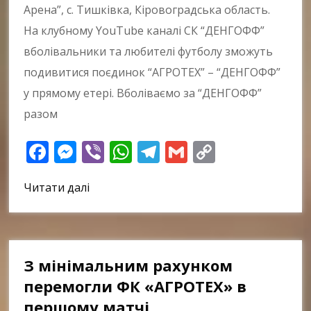
Арена”, с. Тишківка, Кіровоградська область.
На клубному YouTube каналі СК “ДЕНГОФФ”
вболівальники та любителі футболу зможуть
подивитися поєдинок “АГРОТЕХ” – “ДЕНГОФФ”
у прямому етері. Вболіваємо за “ДЕНГОФФ”
разом
Facebook
Messenger
Viber
WhatsApp
Telegram
Gmail
Copy
Link
Читати далі
З мінімальним рахунком
перемогли ФК «АГРОТЕХ» в
першому матчі.