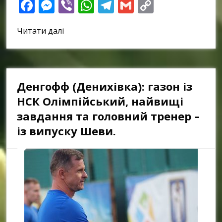
Facebook
Messenger
Viber
WhatsApp
Telegram
Gmail
Copy
Link
Читати далі
Денгофф (Денихівка): газон із
НСК Олімпійський, найвищі
завдання та головний тренер –
із випуску Шеви.