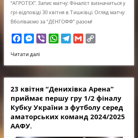
“АГРОТЕХ”. Запис матчу: Фіналіст визначиться у
грі-відповіді 30 квітня в Тишківці. Огляд матчу:
Вболіваємо за “ДЕНГОФФ” разом!
Facebook
Messenger
Viber
WhatsApp
Telegram
Gmail
Copy
Link
Читати далі
23 квітня “Денихівка Арена”
приймає першу гру 1/2 фіналу
Кубку України з футболу серед
аматорських команд 2024/2025
ААФУ.