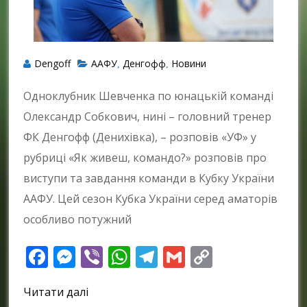
Dengoff
ААФУ
Денгофф
Новини
,
,
Одноклубник Шевченка по юнацькій команді
Олександр Собкович, нині – головний тренер
ФК Денгофф (Денихівка), – розповів «УФ» у
рубриці «Як живеш, командо?» розповів про
виступи та завдання команди в Кубку України
ААФУ. Цей сезон Кубка України серед аматорів
особливо потужний
Facebook
Messenger
Viber
WhatsApp
Telegram
Gmail
Copy
Link
Читати далі