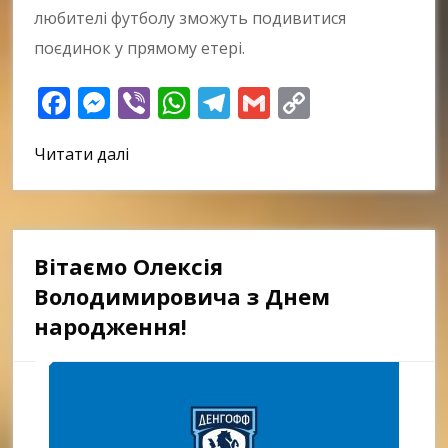
любителі футболу зможуть подивитися
поєдинок у прямому етері.
Facebook
Messenger
Viber
WhatsApp
Telegram
Gmail
Copy
Link
Читати далі
Вітаємо Олексія
Володимировича з Днем
народження!