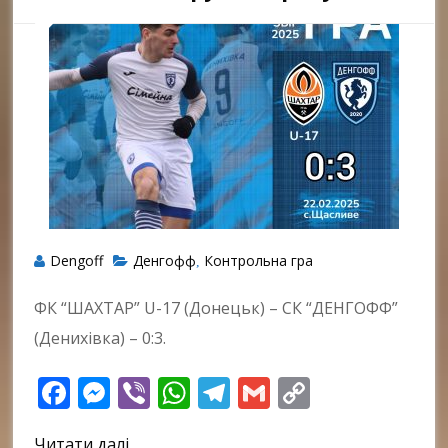
Dengoff
Денгофф
Контрольна гра
,
ФК “ШАХТАР” U-17 (Донецьк) – СК “ДЕНГОФФ”
(Денихівка) – 0:3.
Facebook
Messenger
Viber
WhatsApp
Telegram
Gmail
Copy
Link
Читати далі