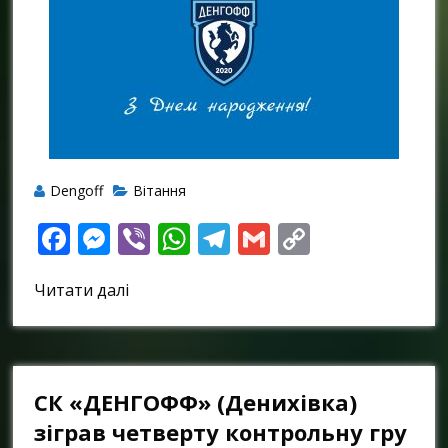
Dengoff
Вітання
Facebook
Messenger
Viber
WhatsApp
Telegram
Gmail
Copy
Link
Читати далі
СК «ДЕНГОФФ» (Денихівка)
зіграв четверту контрольну гру