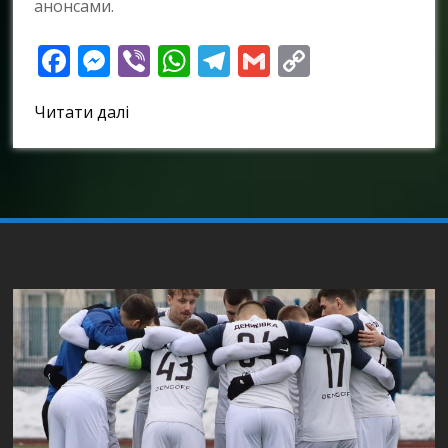
анонсами.
Facebook
Messenger
Viber
WhatsApp
Telegram
Gmail
Copy
Link
Читати далі