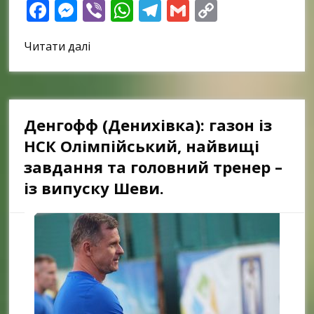
Facebook
Messenger
Viber
WhatsApp
Telegram
Gmail
Copy
Link
Читати далі
Денгофф (Денихівка): газон із
НСК Олімпійський, найвищі
завдання та головний тренер –
із випуску Шеви.