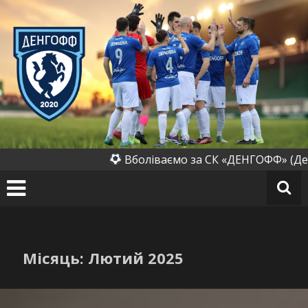
Перейти
до
вмісту
СК
«Д
ен
го
ф
ф»
(Д
Вболіваємо за СК «ДЕНГОФФ» (Денихівка)
ен
их
ів
к
а)
Місяць:
Лютий 2025