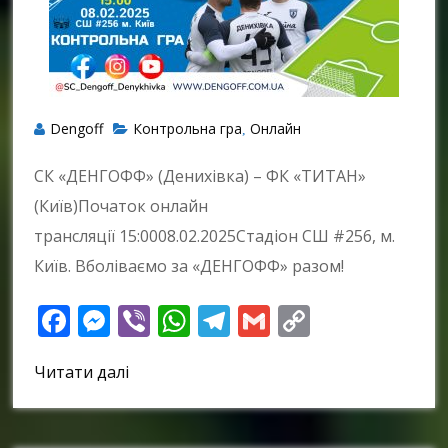
Dengoff
Контрольна гра
Онлайн
,
СК «ДЕНГОФФ» (Денихівка) – ФК «ТИТАН»
(Київ)Початок онлайн
трансляції 15:0008.02.2025Стадіон СШ #256, м.
Київ. Вболіваємо за «ДЕНГОФФ» разом!
Facebook
Messenger
Viber
WhatsApp
Telegram
Gmail
Copy
Link
Читати далі