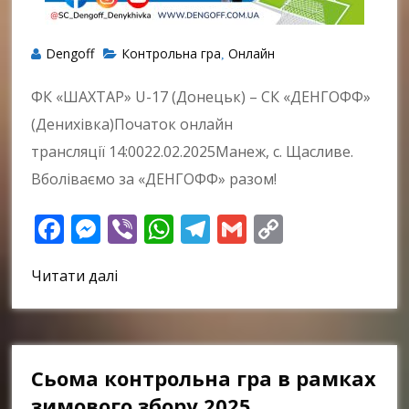
Dengoff
Контрольна гра
Онлайн
,
ФК «ШАХТАР» U-17 (Донецьк) – СК «ДЕНГОФФ»
(Денихівка)Початок онлайн
трансляції 14:0022.02.2025Манеж, с. Щасливе.
Вболіваємо за «ДЕНГОФФ» разом!
Facebook
Messenger
Viber
WhatsApp
Telegram
Gmail
Copy
Link
Читати далі
Сьома контрольна гра в рамках
зимового збору 2025.