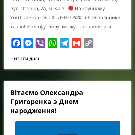
вул. Озерна, 2А, м. Київ.
На клубному
YouTube каналі СК “ДЕНГОФФ” вболівальники
та любителі футболу зможуть подивитися
Facebook
Messenger
Viber
WhatsApp
Telegram
Gmail
Copy
Link
Читати далі
Вітаємо Олександра
Григоренка з Днем
народження!