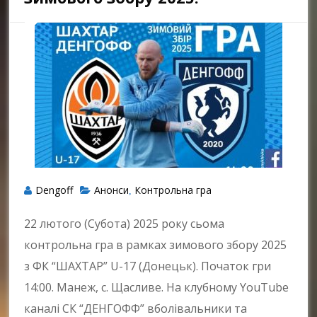
Dengoff
Анонси
Контрольна гра
,
22 лютого (Субота) 2025 року сьома
контрольна гра в рамках зимового збору 2025
з ФК “ШАХТАР” U-17 (Донецьк). Початок гри
14:00. Манеж, с. Щасливе. На клубному YouTube
каналі СК “ДЕНГОФФ” вболівальники та