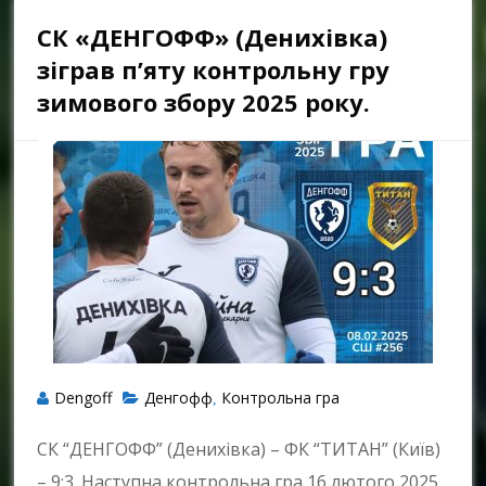
СК «ДЕНГОФФ» (Денихівка)
зіграв п’яту контрольну гру
зимового збору 2025 року.
Dengoff
Денгофф
Контрольна гра
,
СК “ДЕНГОФФ” (Денихівка) – ФК “ТИТАН” (Київ)
– 9:3. Наступна контрольна гра 16 лютого 2025