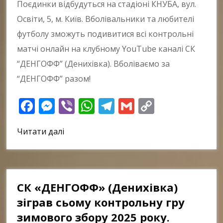
Поєдинки відбудуться на стадіоні КНУБА, вул.
Освіти, 5, м. Київ. Вболівальники та любителі
футболу зможуть подивитися всі контрольні
матчі онлайн на клубному YouTube каналі СК
“ДЕНГОФФ” (Денихівка). Вболіваємо за
“ДЕНГОФФ” разом!
Facebook
Messenger
Viber
WhatsApp
Telegram
Gmail
Copy
Link
Читати далі
СК «ДЕНГОФФ» (Денихівка)
зіграв сьому контрольну гру
зимового збору 2025 року.