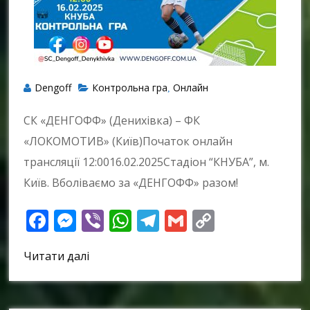
Dengoff
Контрольна гра
Онлайн
,
СК «ДЕНГОФФ» (Денихівка) – ФК
«ЛОКОМОТИВ» (Київ)Початок онлайн
трансляції 12:0016.02.2025Стадіон “КНУБА”, м.
Київ. Вболіваємо за «ДЕНГОФФ» разом!
Facebook
Messenger
Viber
WhatsApp
Telegram
Gmail
Copy
Link
Читати далі