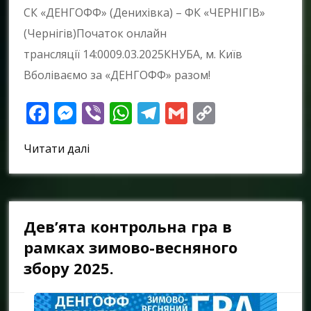
СК «ДЕНГОФФ» (Денихівка) – ФК «ЧЕРНІГІВ»
(Чернігів)Початок онлайн
трансляції 14:0009.03.2025КНУБА, м. Київ
Вболіваємо за «ДЕНГОФФ» разом!
Facebook
Messenger
Viber
WhatsApp
Telegram
Gmail
Copy
Link
Читати далі
Дев’ята контрольна гра в
рамках зимово-весняного
збору 2025.