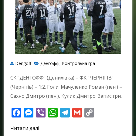
Dengoff
Денгофф
Контрольна гра
,
СК “ДЕНГОФФ” (Денихівка) – ФК “ЧЕРНІГІВ”
(Чернігів) – 1:2. Голи: Мачуленко Роман (пен.) –
Сахно Дмитро (пен.), Кулик Дмитро. Запис гри.
Facebook
Messenger
Viber
WhatsApp
Telegram
Gmail
Copy
Link
Читати далі