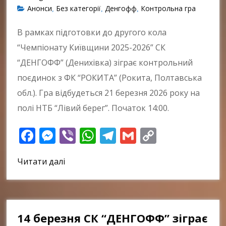
Анонси
Без категорії
Денгофф
Контрольна гра
,
,
,
В рамках підготовки до другого кола
“Чемпіонату Київщини 2025-2026” СК
“ДЕНГОФФ” (Денихівка) зіграє контрольний
поєдинок з ФК “РОКИТА” (Рокита, Полтавська
обл.). Гра відбудеться 21 березня 2026 року на
полі НТБ “Лівий берег”. Початок 14:00.
Facebook
Messenger
Viber
WhatsApp
Telegram
Gmail
Copy
Link
Читати далі
14 березня СК “ДЕНГОФФ” зіграє