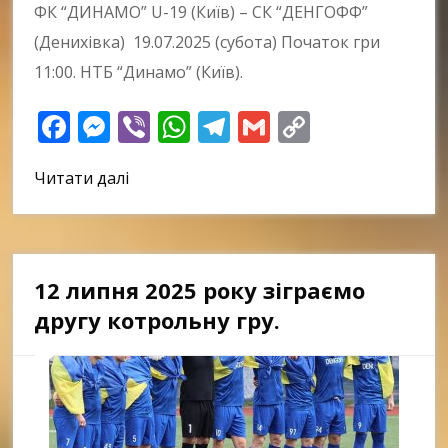
ФК “ДИНАМО” U-19 (Київ) – СК “ДЕНГОФФ”
(Денихівка) 19.07.2025 (субота) Початок гри
11:00. НТБ “Динамо” (Київ).
Facebook
Messenger
Viber
WhatsApp
Telegram
Gmail
Copy
Link
Читати далі
12 липня 2025 року зіграємо
другу котрольну гру.