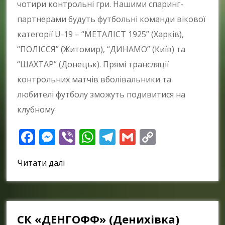
чотири контрольні гри. Нашими спаринг-
партнерами будуть футбольні команди вікової
категорії U-19 – “МЕТАЛІСТ 1925” (Харків),
“ПОЛІССЯ” (Житомир), “ДИНАМО” (Київ) та
“ШАХТАР” (Донецьк). Прямі трансляції
контрольних матчів вболівальники та
любителі футболу зможуть подивитися на
клубному
Facebook
Messenger
Viber
WhatsApp
Telegram
Gmail
Copy
Link
Читати далі
СК «ДЕНГОФФ» (Денихівка)