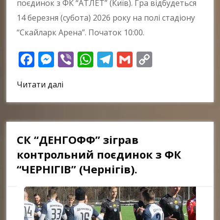
поєдинок з ФК “АТЛЕТ” (Київ). Гра відбудеться
14 березня (субота) 2026 року на полі стадіону
“Скайларк Арена”. Початок 10:00.
Facebook
Messenger
Viber
WhatsApp
Telegram
Gmail
Copy
Link
Читати далі
СК “ДЕНГОФФ” зіграв
контрольний поєдинок з ФК
“ЧЕРНІГІВ” (Чернігів).