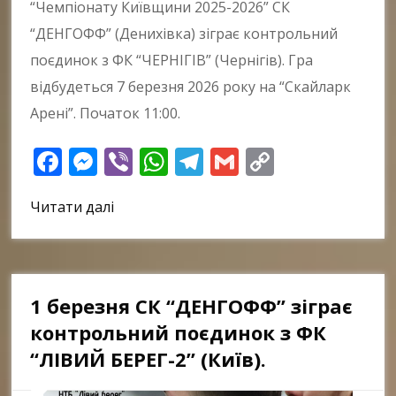
“Чемпіонату Київщини 2025-2026” СК
“ДЕНГОФФ” (Денихівка) зіграє контрольний
поєдинок з ФК “ЧЕРНІГІВ” (Чернігів). Гра
відбудеться 7 березня 2026 року на “Скайларк
Арені”. Початок 11:00.
Facebook
Messenger
Viber
WhatsApp
Telegram
Gmail
Copy
Link
Читати далі
1 березня СК “ДЕНГОФФ” зіграє
контрольний поєдинок з ФК
“ЛІВИЙ БЕРЕГ-2” (Київ).