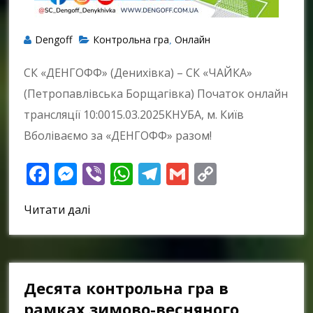
Dengoff
Контрольна гра
Онлайн
,
СК «ДЕНГОФФ» (Денихівка) – СК «ЧАЙКА»
(Петропавлівська Борщагівка) Початок онлайн
трансляції 10:0015.03.2025КНУБА, м. Київ
Вболіваємо за «ДЕНГОФФ» разом!
Facebook
Messenger
Viber
WhatsApp
Telegram
Gmail
Copy
Link
Читати далі
Десята контрольна гра в
рамках зимово-весняного