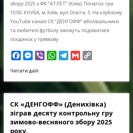
збору 2025 з ФК “АТЛЕТ” (Київ). Початок гри
10:00. КНУБА, м. Київ, вул. Освіти, 5. На клубному
YouTube каналі СК “ДЕНГОФФ” вболівальники
та любителі футболу зможуть подивитися
поєдинок у прямому
Facebook
Messenger
Viber
WhatsApp
Telegram
Gmail
Copy
Link
Читати далі
СК «ДЕНГОФФ» (Денихівка)
зіграв десяту контрольну гру
зимово-весняного збору 2025
року.