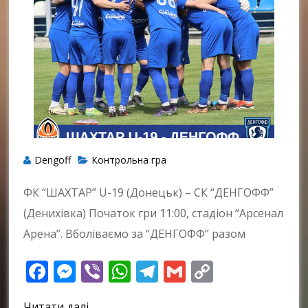
Dengoff
Контрольна гра
ФК “ШАХТАР” U-19 (Донецьк) – СК “ДЕНГОФФ”
(Денихівка) Початок гри 11:00, стадіон “Арсенал
Арена”. Вболіваємо за “ДЕНГОФФ” разом
Facebook
Messenger
Viber
WhatsApp
Telegram
Gmail
Copy
Link
Читати далі