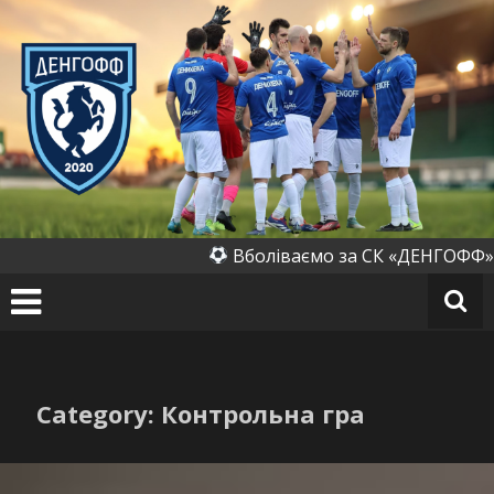
Перейти
до
вмісту
СК
«Д
ен
го
ф
ф»
(Д
Вболіваємо за СК «ДЕНГОФФ» (Денихі
ен
их
ів
к
а)
Category: Контрольна гра