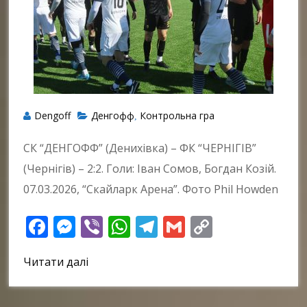
Dengoff
Денгофф
Контрольна гра
,
СК “ДЕНГОФФ” (Денихівка) – ФК “ЧЕРНІГІВ”
(Чернігів) – 2:2. Голи: Іван Сомов, Богдан Козій.
07.03.2026, “Скайларк Арена”. Фото Phil Howden
Facebook
Messenger
Viber
WhatsApp
Telegram
Gmail
Copy
Link
Читати далі