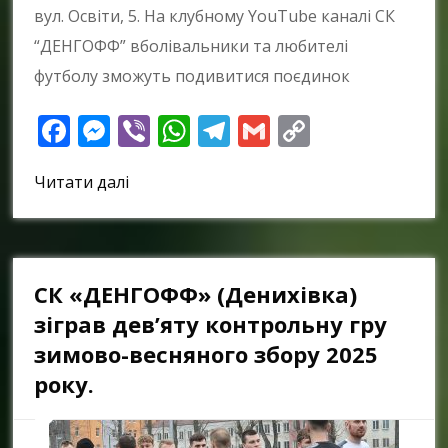
вул. Освіти, 5. На клубному YouTube каналі СК
“ДЕНГОФФ” вболівальники та любителі
футболу зможуть подивитися поєдинок
Facebook
Messenger
Viber
WhatsApp
Telegram
Gmail
Copy
Link
Читати далі
СК «ДЕНГОФФ» (Денихівка)
зіграв дев’яту контрольну гру
зимово-весняного збору 2025
року.