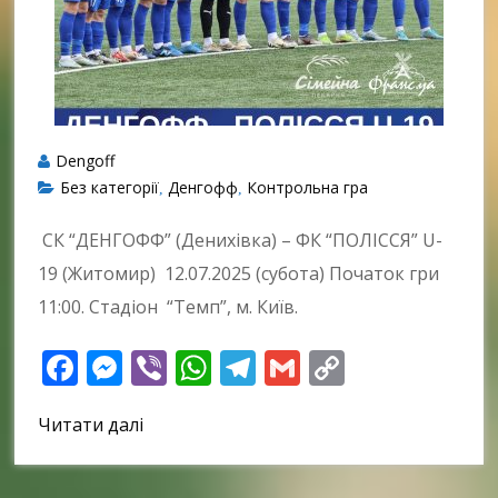
Dengoff
Без категорії
Денгофф
Контрольна гра
,
,
СК “ДЕНГОФФ” (Денихівка) – ФК “ПОЛІССЯ” U-
19 (Житомир) 12.07.2025 (субота) Початок гри
11:00. Стадіон “Темп”, м. Київ.
Facebook
Messenger
Viber
WhatsApp
Telegram
Gmail
Copy
Link
Читати далі