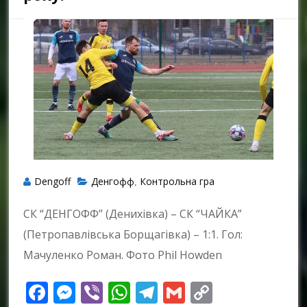
Dengoff
Денгофф
Контрольна гра
,
СК “ДЕНГОФФ” (Денихівка) – СК “ЧАЙКА”
(Петропавлівська Борщагівка) – 1:1. Гол:
Мачуленко Роман. Фото Phil Howden
Facebook
Messenger
Viber
WhatsApp
Telegram
Gmail
Copy