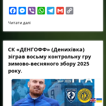
Facebook
Messenger
Viber
WhatsApp
Telegram
Gmail
Copy
Link
Читати далі
СК «ДЕНГОФФ» (Денихівка)
зіграв восьму контрольну гру
зимово-весняного збору 2025
року.