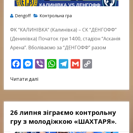
Dengoff
Контрольна гра
ФК “КАЛИНІВКА” (Калинівка) – СК “ДЕНГОФФ”
(Денихівка) Початок гри 14:00, стадіон “Асканія
Арена”. Вболіваємо за “ДЕНГОФФ” разом
Facebook
Messenger
Viber
WhatsApp
Telegram
Gmail
Copy
Link
Читати далі
26 липня зіграємо контрольну
гру з молодіжкою «ШАХТАРЯ».