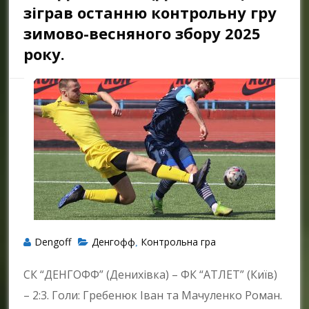
зіграв останню контрольну гру
зимово-весняного збору 2025
року.
Dengoff
Денгофф
Контрольна гра
,
СК “ДЕНГОФФ” (Денихівка) – ФК “АТЛЕТ” (Київ)
– 2:3. Голи: Гребенюк Іван та Мачуленко Роман.