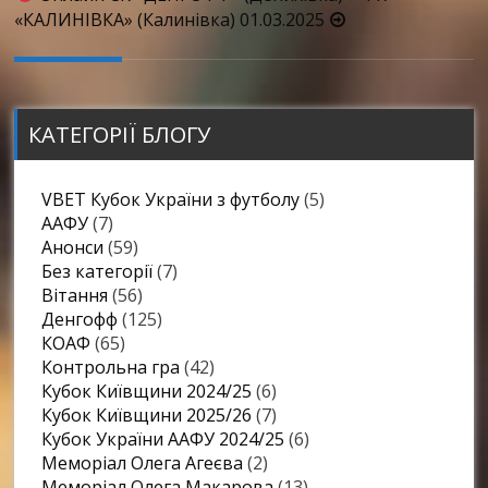
запису
«КАЛИНІВКА» (Калинівка) 01.03.2025
КАТЕГОРІЇ БЛОГУ
VBET Кубок України з футболу
(5)
ААФУ
(7)
Анонси
(59)
Без категорії
(7)
Вітання
(56)
Денгофф
(125)
КОАФ
(65)
Контрольна гра
(42)
Кубок Київщини 2024/25
(6)
Кубок Київщини 2025/26
(7)
Кубок України ААФУ 2024/25
(6)
Меморіал Олега Агеєва
(2)
Меморіал Олега Макарова
(13)