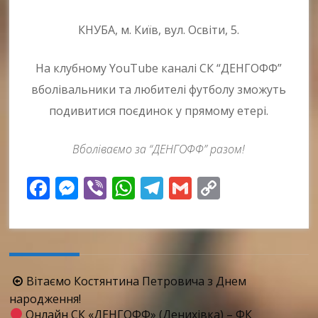
КНУБА, м. Київ, вул. Освіти, 5.
На клубному YouTube каналі СК “ДЕНГОФФ”
вболівальники та любителі футболу зможуть
подивитися поєдинок у прямому етері.
Вболіваємо за “ДЕНГОФФ” разом!
Facebook
Messenger
Viber
WhatsApp
Telegram
Gmail
Copy
Link
Навігація
Вітаємо Костянтина Петровича з Днем
по
народження!
Онлайн СК «ДЕНГОФФ» (Денихівка) – ФК