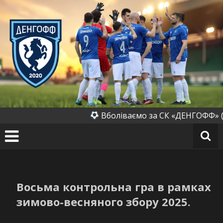
Перейти
до
вмісту
СК
«Д
ен
го
ф
ф»
(Д
Вболіваємо за СК «ДЕНГОФФ» (Ден
ен
их
ів
к
а)
Восьма контрольна гра в рамках
зимово-весняного збору 2025.