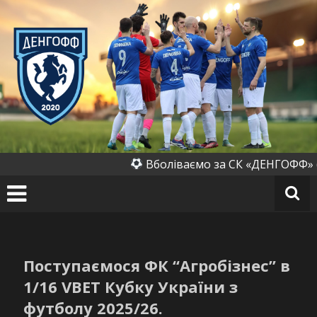
Перейти
до
вмісту
СК
«Д
ен
го
ф
ф»
(Д
Вболіваємо за СК «ДЕНГОФФ» (Ден
ен
их
ів
к
а)
Поступаємося ФК “Агробізнес” в
1/16 VBET Кубку України з
футболу 2025/26.