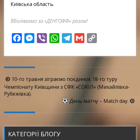
Київська область.
Вболіваємо за «ДЕНГОФФ» разом!
Facebook
Messenger
Viber
WhatsApp
Telegram
Gmail
Copy
Link
Навігація
10-го травня зіграємо поєдинок 18-го туру
по
Чемпіонату Київщини з СФК «СОКІЛ» (Михайлівка-
Рубежівка).
запису
День матчу – Match day.
КАТЕГОРІЇ БЛОГУ