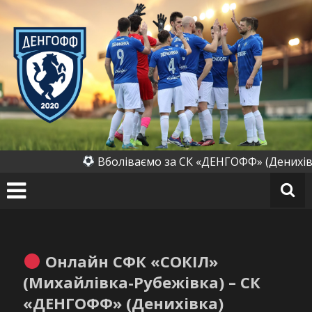
Перейти
до
вмісту
СК
«Д
ен
го
ф
ф»
(Д
Вболіваємо за СК «ДЕНГОФФ» (Денихівка
ен
их
ів
к
а)
Онлайн СФК «СОКІЛ»
(Михайлівка-Рубежівка) – СК
«ДЕНГОФФ» (Денихівка)