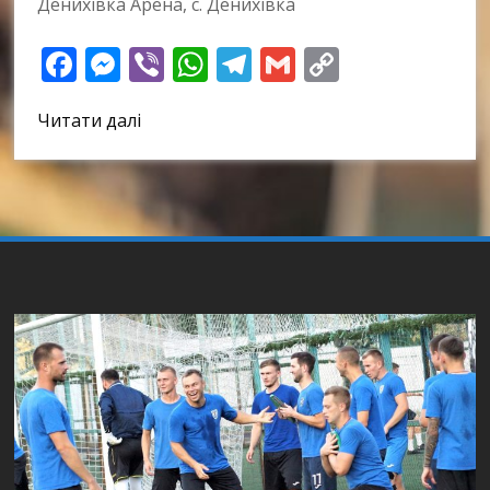
Денихівка Арена, с. Денихівка
Facebook
Messenger
Viber
WhatsApp
Telegram
Gmail
Copy
Link
Читати далі