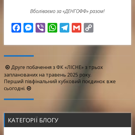
Вболіваємо за «ДЕНГОФФ» разом!
Facebook
Messenger
Viber
WhatsApp
Telegram
Gmail
Copy
Link
Навігація
Друге побачення з ФК «ЛІСНЕ» з трьох
по
запланованих на травень 2025 року.
Перший півфінальний кубковий поєдинок вже
запису
сьогодні.
КАТЕГОРІЇ БЛОГУ