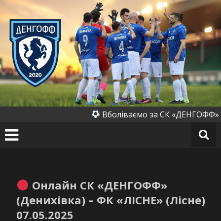
Перейти
до
вмісту
СК
«Д
ен
го
ф
ф»
(Д
Вболіваємо за СК «ДЕНГОФФ» (Де
ен
их
ів
к
а)
Онлайн СК «ДЕНГОФФ»
(Денихівка) – ФК «ЛІСНЕ» (Лісне)
07.05.2025