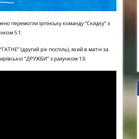
нено перемогли ірпінську команду “Скидку” з
нком 5:1.
ГАТНЕ” (другий рік поспіль), який в матчі за
мирівської “ДРУЖБИ” з рахунком 1:0.