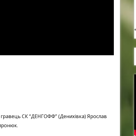
гравець СК “ДЕНГОФФ” (Денихівка) Ярослав
ронюк.