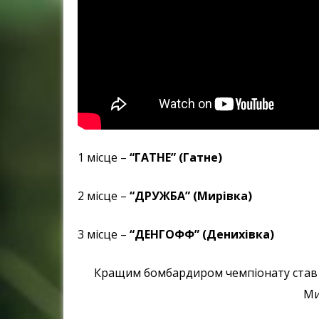
1 місце –
“ГАТНЕ” (Гатне)
2 місце –
“ДРУЖБА” (Мирівка)
3 місце –
“ДЕНГОФФ” (Денихівка)
Кращим бомбардиром чемпіонату став 
Ми