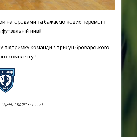
ими нагородами та бажаємо нових перемог і
 футзальній ниві!
у підтримку команди з трибун броварського
го комплексу !
а “ДЕНГОФФ” разом!
y