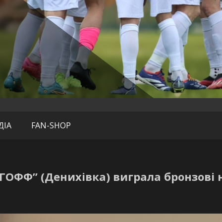
нгофф» (Дених
ДІА
FAN-SHOP
ГОФФ” (Денихівка) виграла бронзові 