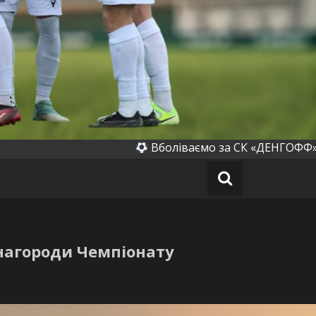
івка)
Вболіваємо за СК «ДЕНГОФФ» (Денихівк
нагороди Чемпіонату