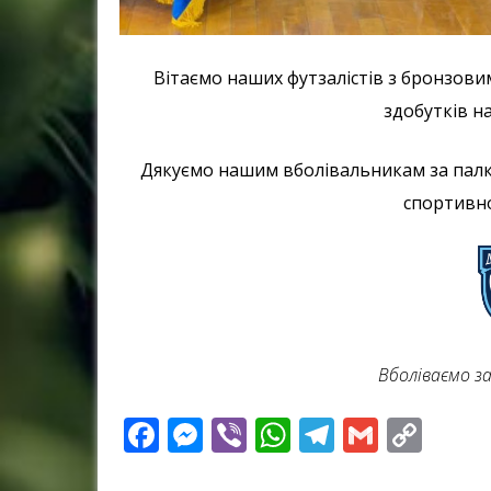
Вітаємо наших футзалістів з бронзов
здобутків на
Дякуємо нашим вболівальникам за палк
спортивно
Вболіваємо з
Facebook
Messenger
Viber
WhatsApp
Telegram
Gmail
Cop
Link