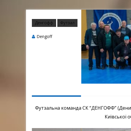
Денгофф
Футзал
Dengoff
Футзальна команда СК “ДЕНГОФФ” (Дених
Київської о