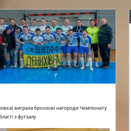
івка) виграла бронзові нагороди Чемпіонату
бласті з футзалу.