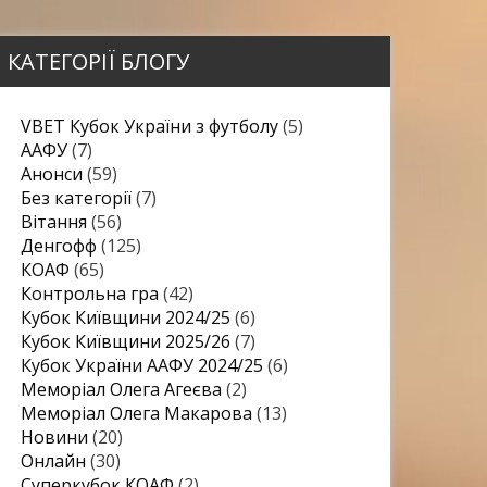
КАТЕГОРІЇ БЛОГУ
VBET Кубок України з футболу
(5)
ААФУ
(7)
Анонси
(59)
Без категорії
(7)
Вітання
(56)
Денгофф
(125)
КОАФ
(65)
Контрольна гра
(42)
Кубок Київщини 2024/25
(6)
Кубок Київщини 2025/26
(7)
Кубок України ААФУ 2024/25
(6)
Меморіал Олега Агеєва
(2)
Меморіал Олега Макарова
(13)
Новини
(20)
Онлайн
(30)
Суперкубок КОАФ
(2)