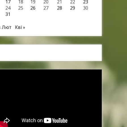
17
18
19
20
21
22
23
24
25
26
27
28
29
30
31
« Лют
Кві »
Наші спонсори та партнери: