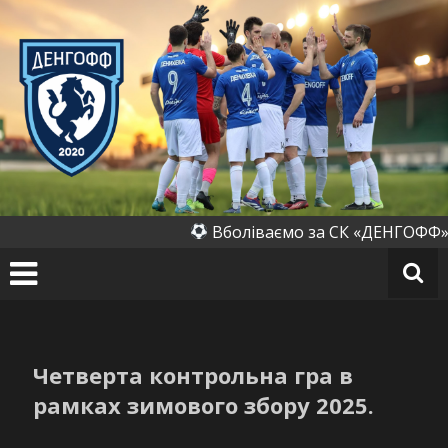
Перейти
до
вмісту
СК
«Д
ен
го
ф
ф»
(Д
Вболіваємо за СК «ДЕНГОФФ» (Д
ен
их
ів
к
а)
Четверта контрольна гра в
рамках зимового збору 2025.