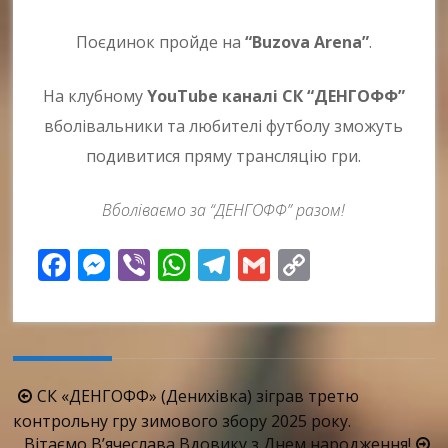
Поєдинок пройде на
“Buzova Arena”
.
На клубному
YouTube каналі СК “ДЕНГОФФ”
вболівальники та любителі футболу зможуть
подивитися пряму трансляцію гри.
Вболіваємо за “ДЕНГОФФ” разом!
Facebook
Messenger
Viber
WhatsApp
Telegram
Gmail
Copy
Link
Навігація
СК «ДЕНГОФФ» (Денихівка) зіграв третю
по
контрольну гру зимового збору 2025 року.
Вітаємо В’ячеслава Вдовику з Днем народження!