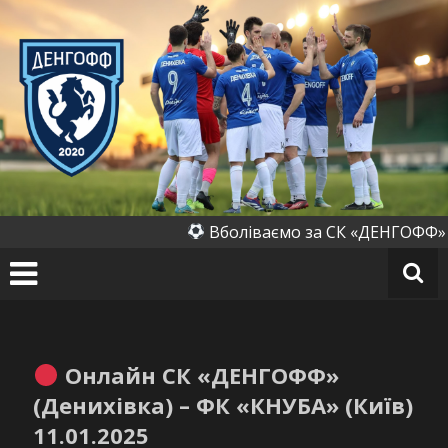
Перейти
до
вмісту
СК
«Д
ен
го
ф
ф»
(Д
Вболіваємо за СК «ДЕНГОФФ» (Де
ен
их
ів
к
а)
Онлайн СК «ДЕНГОФФ»
(Денихівка) – ФК «КНУБА» (Київ)
11.01.2025