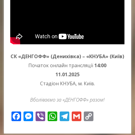
СК «ДЕНГОФФ» (Денихівка) – «КНУБА» (Київ)
Початок онлайн трансляції
14:00
11.01.2025
Стадіон КНУБА, м. Київ.
Вболіваємо за «ДЕНГОФФ» разом!
Facebook
Messenger
Viber
WhatsApp
Telegram
Gmail
Copy
Link