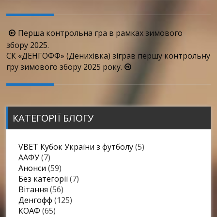
Навігація
Перша контрольна гра в рамках зимового
по
збору 2025.
СК «ДЕНГОФФ» (Денихівка) зіграв першу контрольну
запису
гру зимового збору 2025 року.
КАТЕГОРІЇ БЛОГУ
VBET Кубок України з футболу
(5)
ААФУ
(7)
Анонси
(59)
Без категорії
(7)
Вітання
(56)
Денгофф
(125)
КОАФ
(65)