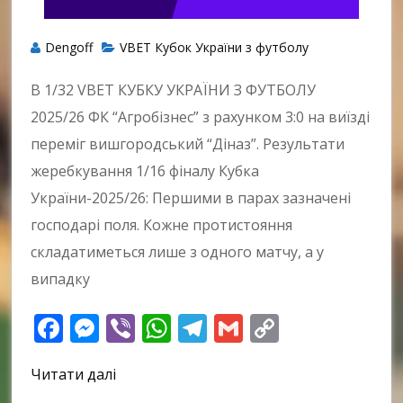
Dengoff
VBET Кубок України з футболу
В 1/32 VBET КУБКУ УКРАЇНИ З ФУТБОЛУ
2025/26 ФК “Агробізнес” з рахунком 3:0 на виїзді
переміг вишгородський “Діназ”. Результати
жеребкування 1/16 фіналу Кубка
України-2025/26: Першими в парах зазначені
господарі поля. Кожне протистояння
складатиметься лише з одного матчу, а у
випадку
Facebook
Messenger
Viber
WhatsApp
Telegram
Gmail
Copy
Link
Читати далі